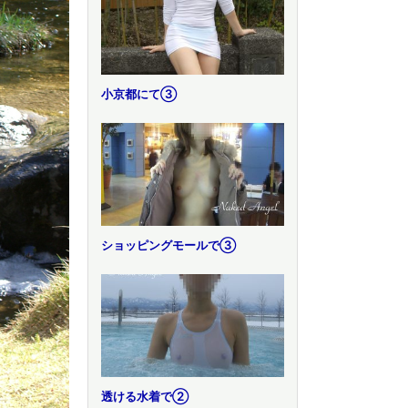
小京都にて③
ショッピングモールで③
透ける水着で②