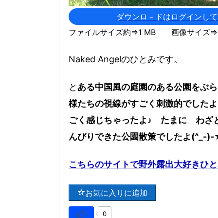
ダウンロ－ドはログインして
ファイルサイズ約⇒1 MB 画像サイズ⇒12
Naked Angelのひとみです。
と
ある中国風の庭園のある公園をぶら
様たちの視線がすごく刺激的でしたよ
ごく感じちゃったよ♪ たまに わざ
んびりできた公園散策でしたよ(^_-)-
こちらのサイトで野外露出大好きひと
お気に入りに追加
0