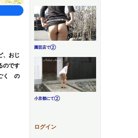
園芸店で②
ど、おじ
るのです
ごく の
小京都にて②
ログイン