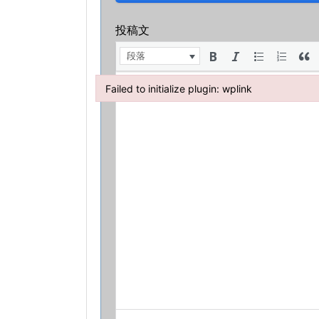
投稿文
段落
Failed to initialize plugin: wplink
Failed to initialize plugin: wplink