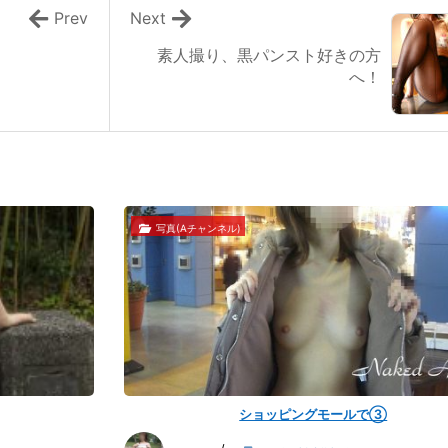
Prev
Next
素人撮り、黒パンスト好きの方
へ！
写真(Aチャンネル)
ショッピングモールで③
シ
ョ