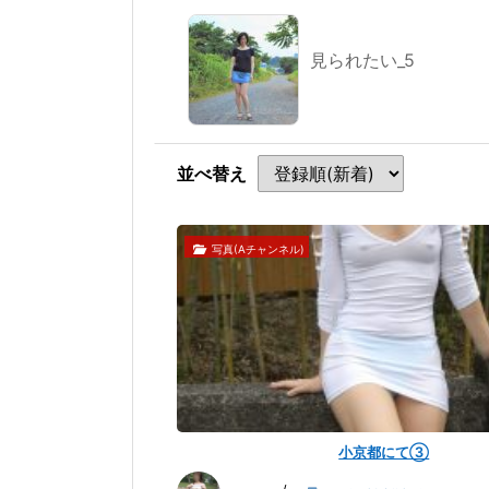
見られたい_5
並べ替え
写真(Aチャンネル)
小京都にて③
小
京