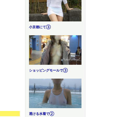
小京都にて③
ショッピングモールで③
透ける水着で②