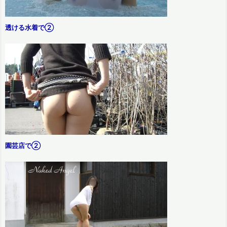
透ける水着で②
園芸店で②