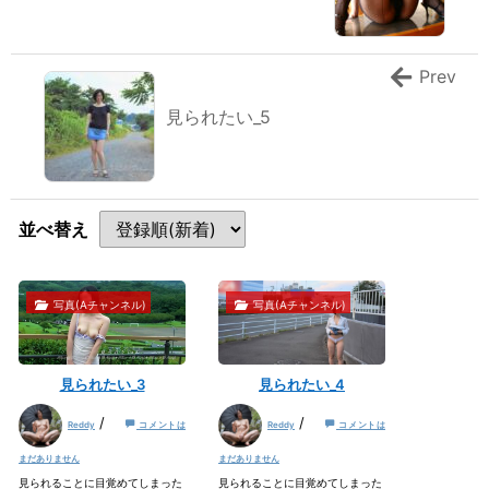
Prev
見られたい_5
並べ替え
写真(Aチャンネル)
写真(Aチャンネル)
見られたい_3
見られたい_4
見
見
/
/
ら
ら
Reddy
コメントは
Reddy
コメントは
れ
れ
た
た
い
い
まだありません
まだありません
_
_
3
4
見られることに目覚めてしまった
見られることに目覚めてしまった
へ
へ