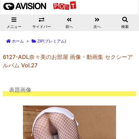
メニュー
サイドバー
前へ
次へ
検索
ホーム
>
ZIP(プレミアム)
6127-ADL奈々美のお部屋 画像・動画集 セクシーア
ルバム Vol.27
表題画像